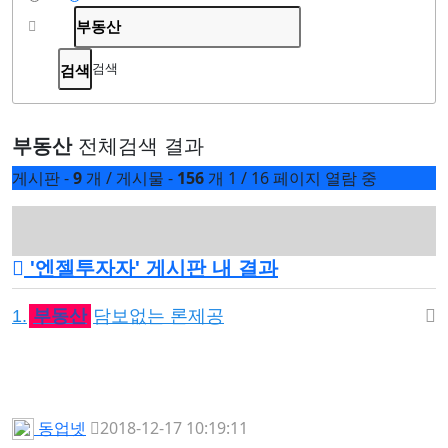
검색
부동산
전체검색 결과
게시판 -
9
개
/
게시물 -
156
개
1 / 16 페이지 열람 중
'
엔젤투자자
' 게시판 내 결과
1.
부동산
담보없는 론제공
동업넷
2018-12-17 10:19:11