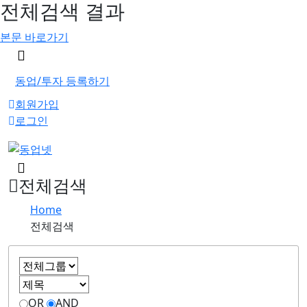
전체검색 결과
본문 바로가기
메
뉴
버
동업/투자 등록하기
튼
회원가입
로그인
검
색
전체검색
버
튼
Home
전체검색
OR
AND