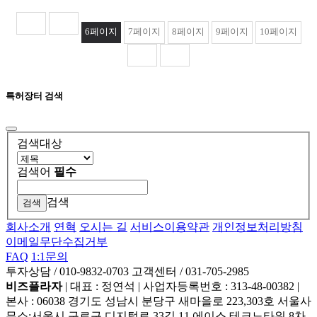
6
페이지
7
페이지
8
페이지
9
페이지
10
페이지
특허장터 검색
검색대상
검색어
필수
검색
회사소개
연혁
오시는 길
서비스이용약관
개인정보처리방침
이메일무단수집거부
FAQ
1:1문의
투자상담 / 010-9832-0703
고객센터 / 031-705-2985
비즈플라자
|
대표 : 정연석
|
사업자등록번호 : 313-48-00382
|
본사 : 06038 경기도 성남시 분당구 새마을로 223,303호 서울사
무소:서울시 구로구 디지털로 33길 11 에이스 테크노타워 8차