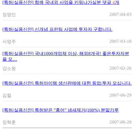
[특허/실용신안]
함께 국내외 사업을 키워나가실분
댓글
4
개
2007-04-03
정영민
[특허/실용신안]
신개념 프린팅 사업에 투자자 구합니다.
2007-03-18
서명주
[특허/실용신안]
국내1000개업체 이상, 해외8개국! 좋은투자자분
을 모…
2007-02-26
강소원
[특허/실용신안]
특허아이템 생산판매에 대한 동업/투자 모십니다.
2007-06-29
김철
[특허/실용신안]
특허받은 "홍어" 냄새제거(100%) 분말가루
2007-06-28
장혁훈