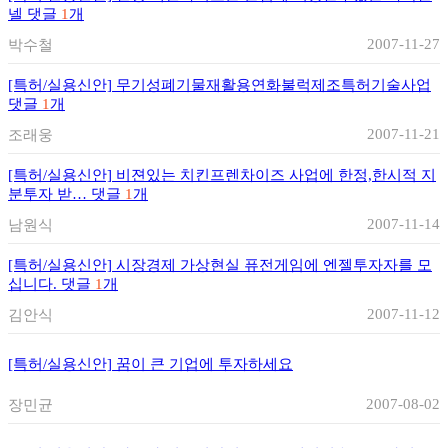
넬
댓글
1
개
2007-11-27
박수철
[특허/실용신안]
무기성폐기물재활용연화불럭제조특허기술사업
댓글
1
개
2007-11-21
조래웅
[특허/실용신안]
비젼있는 치킨프렌차이즈 사업에 한정,한시적 지
분투자 받…
댓글
1
개
2007-11-14
남원식
[특허/실용신안]
시장경제 가상현실 퓨전게임에 엔젤투자자를 모
십니다.
댓글
1
개
2007-11-12
김안식
[특허/실용신안]
꿈이 큰 기업에 투자하세요
2007-08-02
장민균