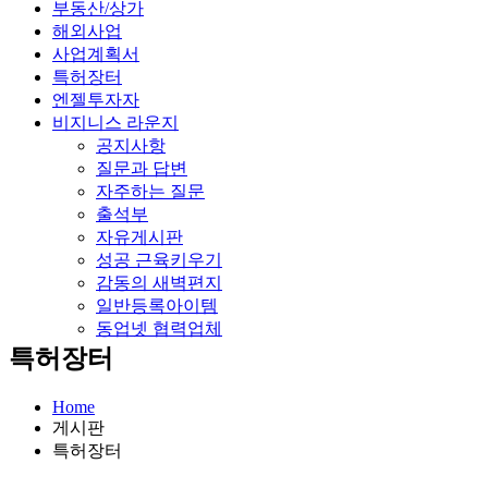
부동산/상가
해외사업
사업계획서
특허장터
엔젤투자자
비지니스 라운지
공지사항
질문과 답변
자주하는 질문
출석부
자유게시판
성공 근육키우기
감동의 새벽편지
일반등록아이템
동업넷 협력업체
특허장터
Home
게시판
특허장터