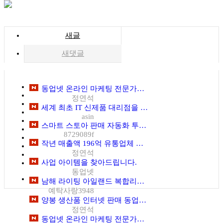
새글
새댓글
동업넷 온라인 마케팅 전문가및 투자 임원 초빙
정연석
세계 최초 IT 신제품 대리점을 모집합니다. 이미 다른 제품을 취급하고 계시면 진열 부스 확장하면 준비 끝. 가전제품으로 생각하시면 됩니다. (기존 장소에서 대박 내세요)
asin
스마트 스토아 판매 자동화 투자자 초빙
8729089f
작년 매출액 196억 유통업체 투자자 초빙
정연석
사업 아이템을 찾아드립니다.
동업넷
남해 라이팅 아일랜드 복합리조트 개발사업
예탁사랑3948
양봉 생산품 인터넷 판매 동업자 초빙
정연석
동업넷 온라인 마케팅 전문가및 투자임원 초빙