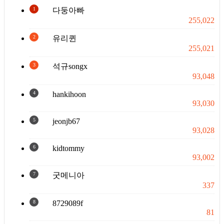
1
다둥아빠
255,022
2
유리퀸
255,021
3
석규songx
93,048
4
hankihoon
93,030
5
jeonjb67
93,028
6
kidtommy
93,002
7
굿메니아
337
8
8729089f
81