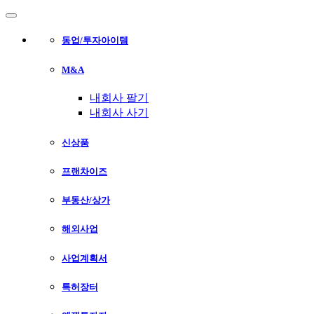
지사모집중 010-9832-0703
동업/투자아이템
M&A
내회사 팔기
내회사 사기
신상품
프랜차이즈
부동산/상가
해외사업
사업계획서
특허장터