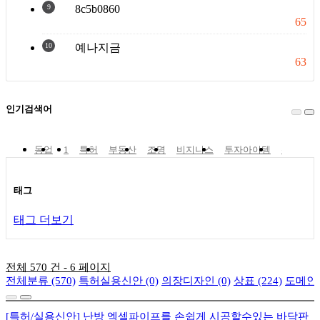
9
8c5b0860
65
10
예나지금
63
인기검색어
동업
1
특허
부동산
조명
비지니스
투자아이템
신상품
태그
태그 더보기
전체 570 건 - 6 페이지
전체분류 (570)
특허실용신안 (0)
의장디자인 (0)
상표 (224)
도메인 (
[특허/실용신안]
난방 엑셀파이프를 손쉽게 시공할수있는 바닥판