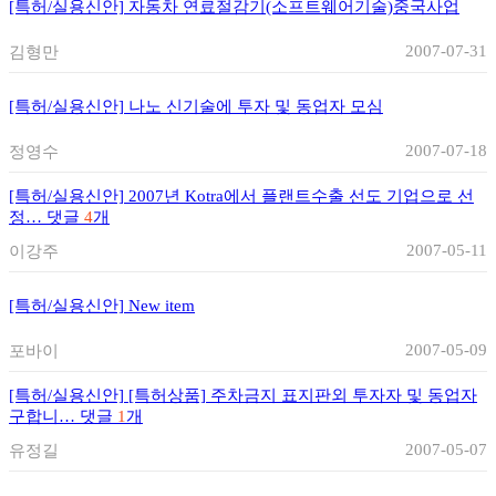
[특허/실용신안]
자동차 연료절감기(소프트웨어기술)중국사업
2007-07-31
김형만
[특허/실용신안]
나노 신기술에 투자 및 동업자 모심
2007-07-18
정영수
[특허/실용신안]
2007년 Kotra에서 플랜트수출 선도 기업으로 선
정…
댓글
4
개
2007-05-11
이강주
[특허/실용신안]
New item
2007-05-09
포바이
[특허/실용신안]
[특허상품] 주차금지 표지판외 투자자 및 동업자
구합니…
댓글
1
개
2007-05-07
유정길