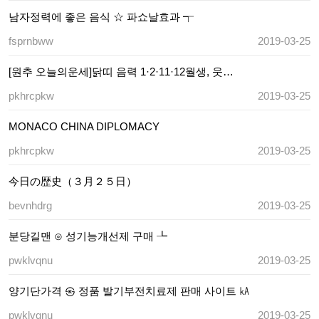
남자정력에 좋은 음식 ☆ 파쇼날효과 ┭
fsprnbww
2019-03-25
[원추 오늘의운세]닭띠 음력 1·2·11·12월생, 웃…
pkhrcpkw
2019-03-25
MONACO CHINA DIPLOMACY
pkhrcpkw
2019-03-25
今日の歴史（３月２５日）
bevnhdrg
2019-03-25
분당길맨 ⊙ 성기능개선제 구매 ┺
pwklvqnu
2019-03-25
양기단가격 ㉿ 정품 발기부전치료제 판매 사이트 ㎄
pwklvqnu
2019-03-25